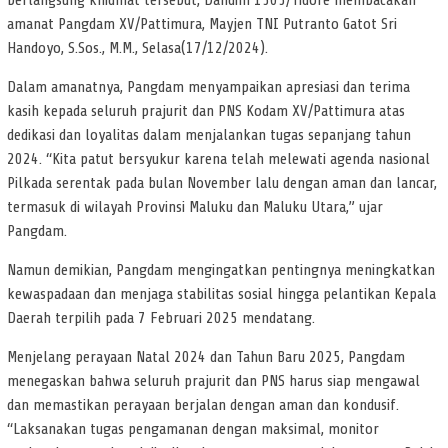
berlangsung khidmat tersebut, Dandim 1505/Tidore membacakan
amanat Pangdam XV/Pattimura, Mayjen TNI Putranto Gatot Sri
Handoyo, S.Sos., M.M., Selasa(17/12/2024).
Dalam amanatnya, Pangdam menyampaikan apresiasi dan terima
kasih kepada seluruh prajurit dan PNS Kodam XV/Pattimura atas
dedikasi dan loyalitas dalam menjalankan tugas sepanjang tahun
2024. “Kita patut bersyukur karena telah melewati agenda nasional
Pilkada serentak pada bulan November lalu dengan aman dan lancar,
termasuk di wilayah Provinsi Maluku dan Maluku Utara,” ujar
Pangdam.
Namun demikian, Pangdam mengingatkan pentingnya meningkatkan
kewaspadaan dan menjaga stabilitas sosial hingga pelantikan Kepala
Daerah terpilih pada 7 Februari 2025 mendatang.
Menjelang perayaan Natal 2024 dan Tahun Baru 2025, Pangdam
menegaskan bahwa seluruh prajurit dan PNS harus siap mengawal
dan memastikan perayaan berjalan dengan aman dan kondusif.
“Laksanakan tugas pengamanan dengan maksimal, monitor