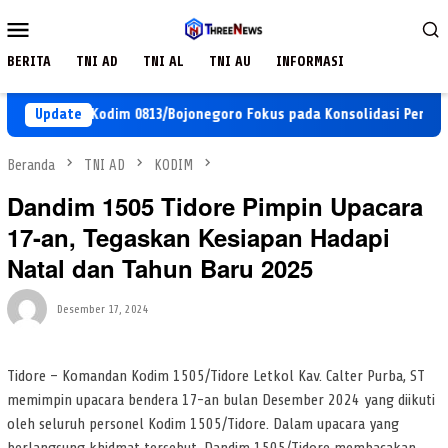
Loncat
Menu
ke
Mobile
konten
BERITA
TNI AD
TNI AL
TNI AU
INFORMASI
 ke-129 Kodim 0813/Bojonegoro Fokus pada Konsolidasi Pendidikan 
Update
Beranda
TNI AD
KODIM
Dandim 1505 Tidore Pimpin Upacara
17-an, Tegaskan Kesiapan Hadapi
Natal dan Tahun Baru 2025
Desember 17, 2024
Tidore – Komandan Kodim 1505/Tidore Letkol Kav. Calter Purba, ST
memimpin upacara bendera 17-an bulan Desember 2024 yang diikuti
oleh seluruh personel Kodim 1505/Tidore. Dalam upacara yang