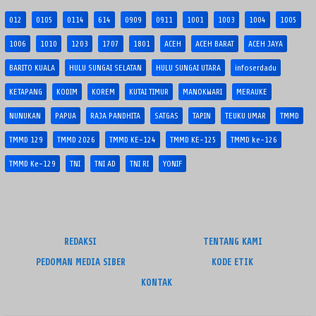
012
0105
0114
614
0909
0911
1001
1003
1004
1005
1006
1010
1203
1707
1801
ACEH
ACEH BARAT
ACEH JAYA
BARITO KUALA
HULU SUNGAI SELATAN
HULU SUNGAI UTARA
infoserdadu
KETAPANG
KODIM
KOREM
KUTAI TIMUR
MANOKWARI
MERAUKE
NUNUKAN
PAPUA
RAJA PANDHITA
SATGAS
TAPIN
TEUKU UMAR
TMMD
TMMD 129
TMMD 2026
TMMD KE-124
TMMD KE-125
TMMD ke-126
TMMD Ke-129
TNI
TNI AD
TNI RI
YONIF
REDAKSI
TENTANG KAMI
PEDOMAN MEDIA SIBER
KODE ETIK
KONTAK