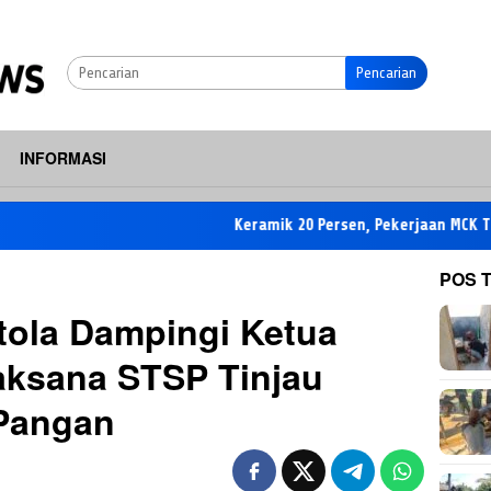
Pencarian
INFORMASI
Keramik 20 Persen, Pekerjaan MCK TMMD di T
POS 
tola Dampingi Ketua
aksana STSP Tinjau
 Pangan