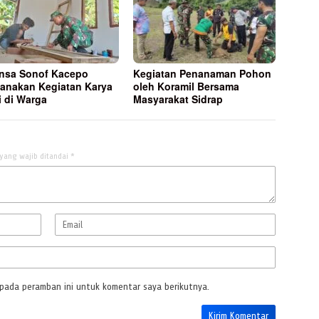
nsa Sonof Kacepo
Kegiatan Penanaman Pohon
anakan Kegiatan Karya
oleh Koramil Bersama
i di Warga
Masyarakat Sidrap
yang wajib ditandai
*
 pada peramban ini untuk komentar saya berikutnya.