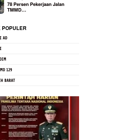
78 Persen Pekerjaan Jalan
TMMD…
K POPULER
I AD
I
DIM
MD 129
EH BARAT