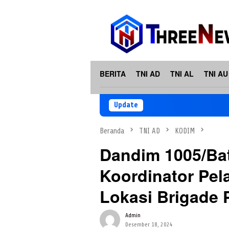
Loncat
ke
konten
BERITA
TNI AD
TNI AL
TNI AU
Update
Beranda
TNI AD
KODIM
Dandim 1005/Ba
Koordinator Pel
Lokasi Brigade
Admin
Desember 18, 2024