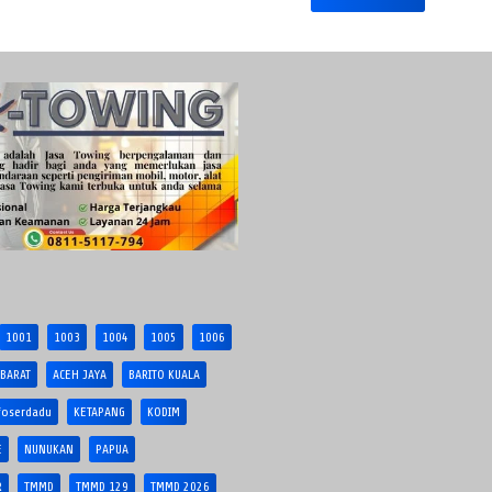
1001
1003
1004
1005
1006
 BARAT
ACEH JAYA
BARITO KUALA
foserdadu
KETAPANG
KODIM
E
NUNUKAN
PAPUA
R
TMMD
TMMD 129
TMMD 2026