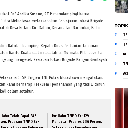
tkol Inf Andika Suseno, S.I.P memdampingi Ketua
 Putra Widiastawa melaksanakan Peninjauan lokasi Brigade
TOPI
t di Desa Kolam Kiri Dalam, Kecamatan Barambai, Rabu,
TN
TN
dim Batola didampingi Kepala Dinas Pertanian Tanaman
n Barito Kuala saat ini adalah Ir. Murniati, M.P. beserta
KO
angsung mengecek kesiapan lokasi Brigade Pangan diwilayah
TM
AC
elaksana STSP Brigjen TNI Putra Widiastawa mengatakan,
ah kami berharap Frekuensi penanaman yang tadi 1 tahun
 kali dalam setahun.
ilahu Telah Capai 78,6
Rutilahu TMMD Ke-129
rsen, Program TMMD Ke-
Mencatat Progres 78,6 Persen,
9 Perkuat Hunian Keluarga
Satgas Fokus Penyelesaian