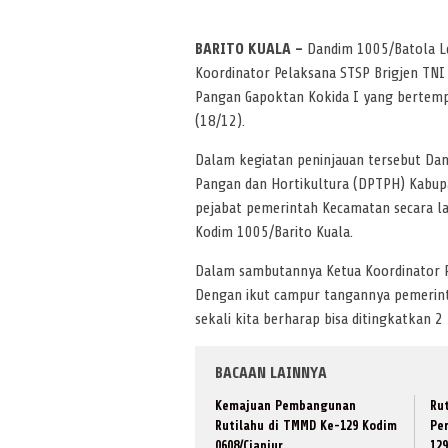
BARITO KUALA –
Dandim 1005/Batola Le
Koordinator Pelaksana STSP Brigjen TNI
Pangan Gapoktan Kokida I yang bertempa
(18/12).
Dalam kegiatan peninjauan tersebut Dan
Pangan dan Hortikultura (DPTPH) Kabupate
pejabat pemerintah Kecamatan secara l
Kodim 1005/Barito Kuala.
Dalam sambutannya Ketua Koordinator P
Dengan ikut campur tangannya pemerint
sekali kita berharap bisa ditingkatkan 2
BACAAN LAINNYA
Kemajuan Pembangunan
Rut
Rutilahu di TMMD Ke-129 Kodim
Pe
0608/Cianjur
12