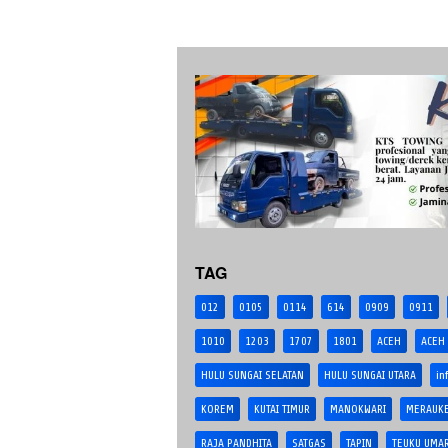
TAG
012
0105
0114
614
0909
0911
1010
1203
1707
1801
ACEH
ACEH
HULU SUNGAI SELATAN
HULU SUNGAI UTARA
in
KOREM
KUTAI TIMUR
MANOKWARI
MERAUK
RAJA PANDHITA
SATGAS
TAPIN
TEUKU UMA