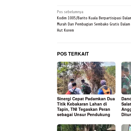
Navigasi
Pos sebelumnya
pos
Kodim 1005/Barito Kuala Berpartisipasi Dala
Murah Dan Pembagian Sembako Gratis Dalam
Hut Korem
POS TERKAIT
Sinergi Cepat Padamkan Dua
Dand
Titik Kebakaran Lahan di
Sala
Tapin, TNI Tegaskan Peran
Ang
sebagai Unsur Pendukung
Ditu