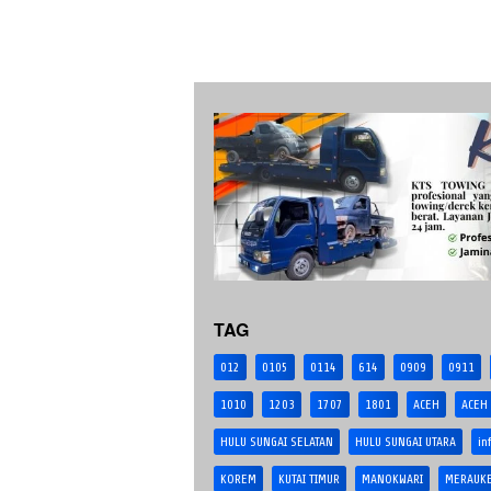
TAG
012
0105
0114
614
0909
0911
1010
1203
1707
1801
ACEH
ACEH
HULU SUNGAI SELATAN
HULU SUNGAI UTARA
in
KOREM
KUTAI TIMUR
MANOKWARI
MERAUK