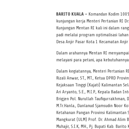
BARITO KUALA –
Komandan Kodim 1005/B
kunjungan kerja Menteri Pertanian RI Dr.
Kunjungan Mentan RI kali ini dalam ran
padi melalui program optimalisasi lahan 
Desa Anjir Pasar Kota 1 Kecamatan Anjir 
Dalam arahannya Mentan RI menyampaika
melayani para petani, apa kebutuhannya
Dalam kegiatannya, Menteri Pertanian RI
Rizali Anwar, ST., MT., Ketua DPRD Provins
Kejaksaan Tinggi (Kajati) Kalimantan Sel
Ari Aryanto, S.E., M.I.P., Kepala Badan 
Brigjen Pol. Nurullah Taufiqurrakhman, 
M.Tr.Hanla., Danlanud Sjamsudin Noor Kol
Ketahanan Pangan Provinsi Kalimantan S
Mangkurat (ULM) Prof. Dr. Ahmad Alim Ba
Muhajir, S.I.K, MH., Pj. Bupati Kab. Barit