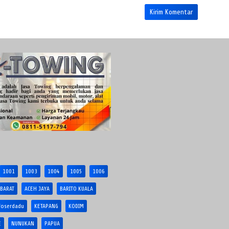
1001
1003
1004
1005
1006
 BARAT
ACEH JAYA
BARITO KUALA
foserdadu
KETAPANG
KODIM
E
NUNUKAN
PAPUA