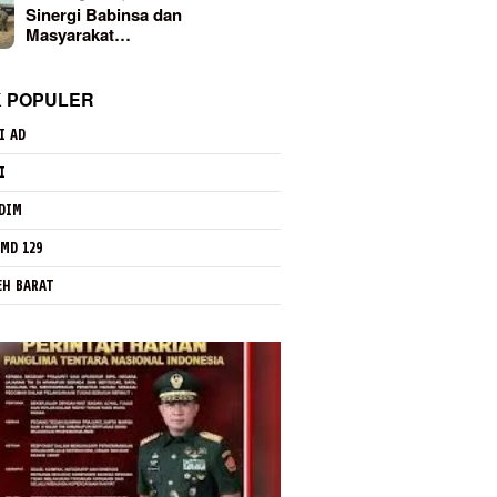
Sinergi Babinsa dan
Masyarakat…
K POPULER
I AD
I
DIM
MD 129
EH BARAT