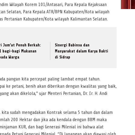
andim Wilayah Korem 101/Antasari, Para Kepala Kejaksaan
tan Selatan, Para Kepala ATR/BPN Kabupaten/Kota wilayah
as Pertanian Kabupaten/Kota wilayah Kalimantan Selatan.
ri Jum’at Penuh Berkah:
Sinergi Babinsa dan
I bagi-bagi Makanan
Masyarakat dalam Karya Bakti
pada Warga
di Sidrap
da pangan kita percepat paling lambat empat tahun.
pai ke petani, benih akan diberikan dengan kwalitas yang baik,
ang akan dikelola,” ujar Menteri Pertanian, Dr. Ir. H. Andi
 kita sudah mengadakan Kontrak selama 5 tahun dan dalam
umlah 200 Hektar dan jika ada kendala dengan BBM maka
injaman KUR, dan bagi Generasi Milenial ini bahwa alat
pada Petani Generasi Milenial. “Di lapangan akan diawasi oleh