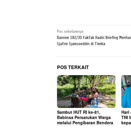
Navigasi
Pos sebelumnya
pos
Danrem 182/JO Fakfak Hadiri Briefing Menha
Sjafrie Sjamsoeddin di Timika
POS TERKAIT
Sambut HUT RI ke-81,
Hari
Babinsa Persatukan Warga
TNI 
melalui Pengibaran Bendera
kepa