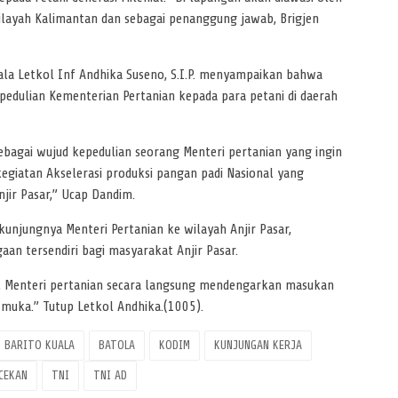
wilayah Kalimantan dan sebagai penanggung jawab, Brigjen
ala Letkol Inf Andhika Suseno, S.I.P. menyampaikan bahwa
pedulian Kementerian Pertanian kepada para petani di daerah
sebagai wujud kepedulian seorang Menteri pertanian yang ingin
egiatan Akselerasi produksi pangan padi Nasional yang
jir Pasar,” Ucap Dandim.
njungnya Menteri Pertanian ke wilayah Anjir Pasar,
an tersendiri bagi masyarakat Anjir Pasar.
n, Menteri pertanian secara langsung mendengarkan masukan
 muka.” Tutup Letkol Andhika.(1005).
BARITO KUALA
BATOLA
KODIM
KUNJUNGAN KERJA
CEKAN
TNI
TNI AD