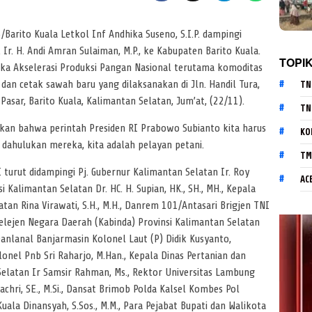
arito Kuala Letkol Inf Andhika Suseno, S.I.P. dampingi
 Ir. H. Andi Amran Sulaiman, M.P., ke Kabupaten Barito Kuala.
TOPI
gka Akselerasi Produksi Pangan Nasional terutama komoditas
dan cetak sawah baru yang dilaksanakan di Jln. Handil Tura,
TN
Pasar, Barito Kuala, Kalimantan Selatan, Jum’at, (22/11).
TN
n bahwa perintah Presiden RI Prabowo Subianto kita harus
KO
 dahulukan mereka, kita adalah pelayan petani.
TM
 turut didampingi Pj. Gubernur Kalimantan Selatan Ir. Roy
AC
i Kalimantan Selatan Dr. HC. H. Supian, HK., SH., MH., Kepala
atan Rina Virawati, S.H., M.H., Danrem 101/Antasari Brigjen TNI
Intelejen Negara Daerah (Kabinda) Provinsi Kalimantan Selatan
Danlanal Banjarmasin Kolonel Laut (P) Didik Kusyanto,
onel Pnb Sri Raharjo, M.Han., Kepala Dinas Pertanian dan
elatan Ir Samsir Rahman, Ms., Rektor Universitas Lambung
chri, SE., M.Si., Dansat Brimob Polda Kalsel Kombes Pol
o Kuala Dinansyah, S.Sos., M.M., Para Pejabat Bupati dan Walikota