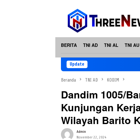
Loncat
ke
konten
BERITA
TNI AD
TNI AL
TNI AU
Update
Beranda
TNI AD
KODIM
Dandim 1005/Bar
Kunjungan Kerja
Wilayah Barito 
Admin
November 22, 2024