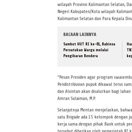
wilayah Provinsi Kalimantan Selatan, D
Negeri Kabupaten/Kota wilayah Kaliman
Kalimantan Selatan dan Para Kepala Din
BACAAN LAINNYA
Sambut HUT RI ke-81, Babinsa
Ha
Persatukan Warga melalui
TN
Pengibaran Bendera
ke
“Pesan Presiden agar program swasemba
Pendistribusian pupuk dikawal terus sam
dan Alsintan akan disalurkan bagi lahan y
Amran Sulaiman, M.P.
Selanjutnya Mentan menjelaskan, bahwa
satu Brigade ada 15 kelompok dengan j
kerja sama dengan pihak Bank untuk pem
tersebut diberikan oleh pemerintah RI ke