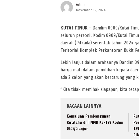
Admin
November 15, 2024
KUTAI TIMUR –
Dandim 0909/Kutai Timu
seluruh personil Kodim 0909/Kutai Timu
daerah (Pilkada) serentak tahun 2024 y
Teritorial Komplek Perkantoran Bukit Pe
Lebih lanjut dalam arahannya Dandim 0
harga mati dalam pemilihan kepala daer
ada 2 calon yang akan bertarung yang k
“Kita tidak memihak siapapun, kita teta
BACAAN LAINNYA
Kemajuan Pembangunan
Rut
Rutilahu di TMMD Ke-129 Kodim
Pe
0608/Cianjur
12
Gi