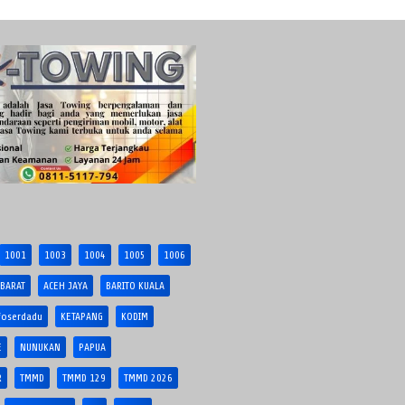
1001
1003
1004
1005
1006
 BARAT
ACEH JAYA
BARITO KUALA
foserdadu
KETAPANG
KODIM
E
NUNUKAN
PAPUA
R
TMMD
TMMD 129
TMMD 2026