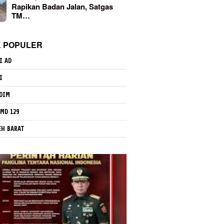
Rapikan Badan Jalan, Satgas
TM…
K POPULER
I AD
I
DIM
MD 129
EH BARAT