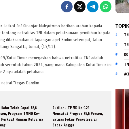
TOPI
r Letkol Inf Ginanjar Wahyutomo berikan arahan kepada
r tentang netralitas TNI dalam pelaksanaan pemilihan kepala
TN
ang dilaksanakan di lapangan apel Kodim setempat, Jalan
TN
langi Sangatta, Jumat, (15/11).
KO
909/Kutai Timur menegaskan bahwa netralitas TNI adalah
TM
ah serentak tahun 2024, yang mana Kabupaten Kutai Timur ini
e 2 nya adalah petahana.
AC
p netral.”tegas Dandim
ilahu Telah Capai 78,6
Rutilahu TMMD Ke-129
rsen, Program TMMD Ke-
Mencatat Progres 78,6 Persen,
9 Perkuat Hunian Keluarga
Satgas Fokus Penyelesaian
lang
Bapak Angga