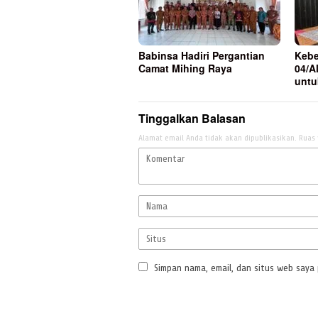
Babinsa Hadiri Pergantian
Kebe
Camat Mihing Raya
04/A
unt
Tinggalkan Balasan
Alamat email Anda tidak akan dipublikasikan.
Ruas 
Simpan nama, email, dan situs web saya