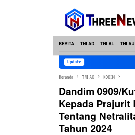
Loncat
ke
konten
BERITA
TNI AD
TNI AL
TNI AU
Update
Beranda
TNI AD
KODIM
Dandim 0909/Kut
Kepada Prajurit
Tentang Netrali
Tahun 2024