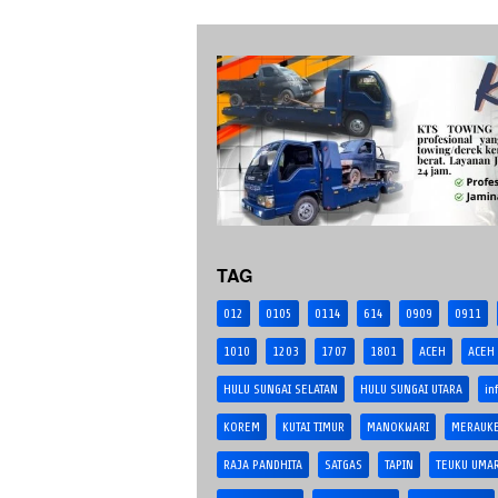
TAG
012
0105
0114
614
0909
0911
1010
1203
1707
1801
ACEH
ACEH
HULU SUNGAI SELATAN
HULU SUNGAI UTARA
in
KOREM
KUTAI TIMUR
MANOKWARI
MERAUK
RAJA PANDHITA
SATGAS
TAPIN
TEUKU UMA