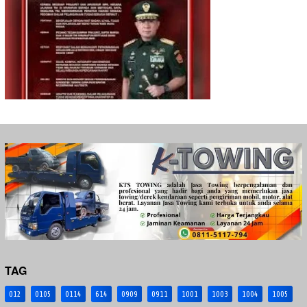
TAG
012
0105
0114
614
0909
0911
1001
1003
1004
1005