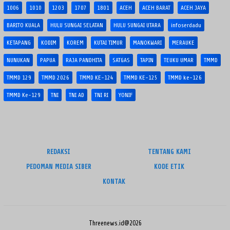
1006
1010
1203
1707
1801
ACEH
ACEH BARAT
ACEH JAYA
BARITO KUALA
HULU SUNGAI SELATAN
HULU SUNGAI UTARA
infoserdadu
KETAPANG
KODIM
KOREM
KUTAI TIMUR
MANOKWARI
MERAUKE
NUNUKAN
PAPUA
RAJA PANDHITA
SATGAS
TAPIN
TEUKU UMAR
TMMD
TMMD 129
TMMD 2026
TMMD KE-124
TMMD KE-125
TMMD ke-126
TMMD Ke-129
TNI
TNI AD
TNI RI
YONIF
REDAKSI
TENTANG KAMI
PEDOMAN MEDIA SIBER
KODE ETIK
KONTAK
Threenews.id@2026