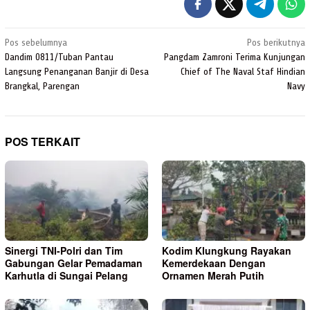
Navigasi
Pos sebelumnya
Pos berikutnya
pos
Dandim 0811/Tuban Pantau
Pangdam Zamroni Terima Kunjungan
Langsung Penanganan Banjir di Desa
Chief of The Naval Staf Hindian
Brangkal, Parengan
Navy
POS TERKAIT
Sinergi TNI-Polri dan Tim
Kodim Klungkung Rayakan
Gabungan Gelar Pemadaman
Kemerdekaan Dengan
Karhutla di Sungai Pelang
Ornamen Merah Putih