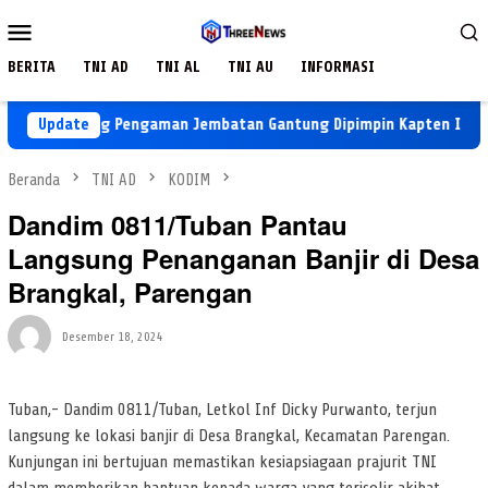
Loncat
Menu
ke
Mobile
konten
BERITA
TNI AD
TNI AL
TNI AU
INFORMASI
an Jaring Pengaman Jembatan Gantung Dipimpin Kapten Inf. Eko S
Update
Beranda
TNI AD
KODIM
Dandim 0811/Tuban Pantau
Langsung Penanganan Banjir di Desa
Brangkal, Parengan
Desember 18, 2024
Tuban,- Dandim 0811/Tuban, Letkol Inf Dicky Purwanto, terjun
langsung ke lokasi banjir di Desa Brangkal, Kecamatan Parengan.
Kunjungan ini bertujuan memastikan kesiapsiagaan prajurit TNI