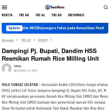
Loncat
Menu
ke
Mobile
konten
BERITA
TNI AD
TNI AL
TNI AU
INFORMASI
-129 Kodim 0813/Bojonegoro Fokus pada Konsolidasi Pendidikan di 
Update
Beranda
TNI AD
KODIM
Dampingi Pj. Bupati, Dandim HSS
Resmikan Rumah Rice Milling Unit
Admin
November 21, 2024
HULU SUNGAI SELATAN –
Komandan Kodim 1003/Hulu Sungai selatan
(HSS) Letkol Inf Putut Januarto dampingi Pj. Bupati HSS Endri, AP., M.
AP melaksanakan peresmian Rumah Rice Milling Unit (RMU) dan Mesin
Rice Milling Unit (RMU) bantuan dari pemerintah daerah HSS melalui
Dinas Pertanian untuk Kelompok Tani Rakat Mupakat dan Bina Baru