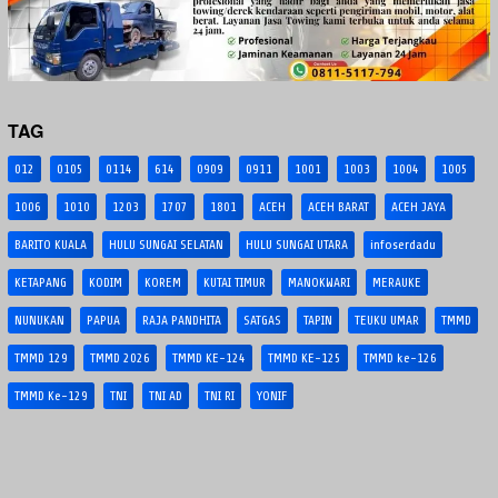
TAG
012
0105
0114
614
0909
0911
1001
1003
1004
1005
1006
1010
1203
1707
1801
ACEH
ACEH BARAT
ACEH JAYA
BARITO KUALA
HULU SUNGAI SELATAN
HULU SUNGAI UTARA
infoserdadu
KETAPANG
KODIM
KOREM
KUTAI TIMUR
MANOKWARI
MERAUKE
NUNUKAN
PAPUA
RAJA PANDHITA
SATGAS
TAPIN
TEUKU UMAR
TMMD
TMMD 129
TMMD 2026
TMMD KE-124
TMMD KE-125
TMMD ke-126
TMMD Ke-129
TNI
TNI AD
TNI RI
YONIF