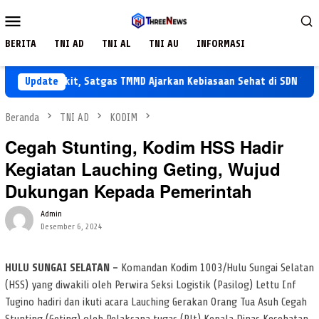
Loncat
Menu
ke
Mobile
konten
BERITA
TNI AD
TNI AL
TNI AU
INFORMASI
h Penyakit, Satgas TMMD Ajarkan Kebiasaan Sehat di SDN Tamban B
Update
Beranda
TNI AD
KODIM
Cegah Stunting, Kodim HSS Hadir
Kegiatan Lauching Geting, Wujud
Dukungan Kepada Pemerintah
Admin
Desember 6, 2024
HULU SUNGAI SELATAN –
Komandan Kodim 1003/Hulu Sungai Selatan
(HSS) yang diwakili oleh Perwira Seksi Logistik (Pasilog) Lettu Inf
Tugino hadiri dan ikuti acara Lauching Gerakan Orang Tua Asuh Cegah