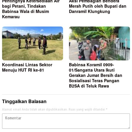
Pentingnya Ketersediaan Air
Aksi Pembagian Bendera
bagi Petani, Tindakan
Merah Putih oleh Bupati dan
Babinsa Wala di Musim
Danramil Klungkung
Kemarau
Koordinasi Lintas Sektor
Babinsa Koramil 0909-
Menuju HUT RI ke-81
01/Sangatta Utara Ikuti
Gerakan Jumat Bersih dan
Sosialisasi Teras Pangan
B2SA di Teluk Rawa
Tinggalkan Balasan
Alamat email Anda tidak akan dipublikasikan.
Ruas yang wajib ditandai
*