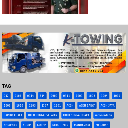
TAG
012
0105
0114
614
0909
0911
1001
1003
1004
1005
1006
1010
1203
1707
1801
ACEH
ACEH BARAT
ACEH JAYA
BARITO KUALA
HULU SUNGAI SELATAN
HULU SUNGAI UTARA
infoserdadu
KETAPANG
KODIM
KOREM
KUTAI TIMUR
MANOKWARI
MERAUKE