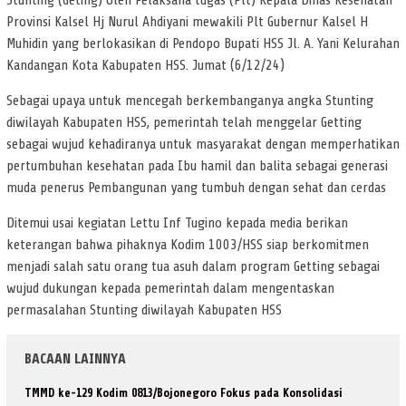
Stunting (Geting) oleh Pelaksana tugas (Plt) Kepala Dinas Kesehatan
Provinsi Kalsel Hj Nurul Ahdiyani mewakili Plt Gubernur Kalsel H
Muhidin yang berlokasikan di Pendopo Bupati HSS Jl. A. Yani Kelurahan
Kandangan Kota Kabupaten HSS. Jumat (6/12/24)
Sebagai upaya untuk mencegah berkembanganya angka Stunting
diwilayah Kabupaten HSS, pemerintah telah menggelar Getting
sebagai wujud kehadiranya untuk masyarakat dengan memperhatikan
pertumbuhan kesehatan pada Ibu hamil dan balita sebagai generasi
muda penerus Pembangunan yang tumbuh dengan sehat dan cerdas
Ditemui usai kegiatan Lettu Inf Tugino kepada media berikan
keterangan bahwa pihaknya Kodim 1003/HSS siap berkomitmen
menjadi salah satu orang tua asuh dalam program Getting sebagai
wujud dukungan kepada pemerintah dalam mengentaskan
permasalahan Stunting diwilayah Kabupaten HSS
BACAAN LAINNYA
TMMD ke-129 Kodim 0813/Bojonegoro Fokus pada Konsolidasi