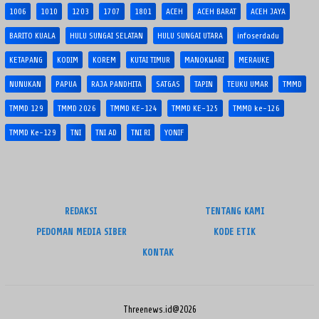
1006
1010
1203
1707
1801
ACEH
ACEH BARAT
ACEH JAYA
BARITO KUALA
HULU SUNGAI SELATAN
HULU SUNGAI UTARA
infoserdadu
KETAPANG
KODIM
KOREM
KUTAI TIMUR
MANOKWARI
MERAUKE
NUNUKAN
PAPUA
RAJA PANDHITA
SATGAS
TAPIN
TEUKU UMAR
TMMD
TMMD 129
TMMD 2026
TMMD KE-124
TMMD KE-125
TMMD ke-126
TMMD Ke-129
TNI
TNI AD
TNI RI
YONIF
REDAKSI
TENTANG KAMI
PEDOMAN MEDIA SIBER
KODE ETIK
KONTAK
Threenews.id@2026