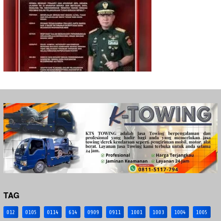
TAG
012
0105
0114
614
0909
0911
1001
1003
1004
1005