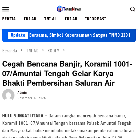
Loncat
Menu
ke
Mobile
konten
BERITA
TNI AD
TNI AL
TNI AU
INFORMASI
an Siang Bersama, Simbol Kebersamaan Satgas TMMD 129 Kodim Ba
Update
Beranda
TNI AD
KODIM
Cegah Bencana Banjir, Koramil 1001-
07/Amuntai Tengah Gelar Karya
Bhakti Pembersihan Saluran Air
Admin
Desember 17, 2024
HULU SUNGAI UTARA –
Dalam rangka mencegah bencana banjir,
Koramil 1001-07/Amuntai Tengah bersama Polsek Amuntai Tengah
dan Masyarakat bahu-membahu melaksanakan pembersihan saluran