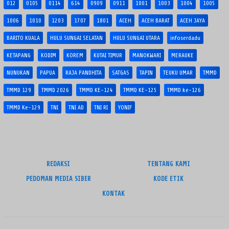
012
0105
0114
614
0909
0911
1001
1003
1004
1005
1006
1010
1203
1707
1801
ACEH
ACEH BARAT
ACEH JAYA
BARITO KUALA
HULU SUNGAI SELATAN
HULU SUNGAI UTARA
infoserdadu
KETAPANG
KODIM
KOREM
KUTAI TIMUR
MANOKWARI
MERAUKE
NUNUKAN
PAPUA
RAJA PANDHITA
SATGAS
TAPIN
TEUKU UMAR
TMMD
TMMD 129
TMMD 2026
TMMD KE-124
TMMD KE-125
TMMD ke-126
TMMD Ke-129
TNI
TNI AD
TNI RI
YONIF
REDAKSI
TENTANG KAMI
PEDOMAN MEDIA SIBER
KODE ETIK
KONTAK