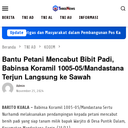
Loncat
Menu
ke
Mobile
konten
BERITA
TNI AD
TNI AL
TNI AU
INFORMASI
 Sama Satgas dan Masyarakat dalam Pembangunan Pos Kamling
Update
Beranda
TNI AD
KODIM
Bantu Petani Mencabut Bibit Padi,
Babinsa Koramil 1005-05/Mandastana
Terjun Langsung ke Sawah
Admin
November 25, 2024
BARITO KUALA –
Babinsa Koramil 1005-05/Mandastana Sertu
Nurhamdi melaksanakan pendampingan kepada petani mencabut
benih padi yang siap tanam milik bapak Warjito di Desa Puntik Dalam,