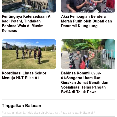
Pentingnya Ketersediaan Air
Aksi Pembagian Bendera
bagi Petani, Tindakan
Merah Putih oleh Bupati dan
Babinsa Wala di Musim
Danramil Klungkung
Kemarau
Koordinasi Lintas Sektor
Babinsa Koramil 0909-
Menuju HUT RI ke-81
01/Sangatta Utara Ikuti
Gerakan Jumat Bersih dan
Sosialisasi Teras Pangan
B2SA di Teluk Rawa
Tinggalkan Balasan
Alamat email Anda tidak akan dipublikasikan.
Ruas yang wajib ditandai
*