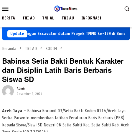
Loncat
Menu
ke
Mobile
konten
BERITA
TNI AD
TNI AL
TNI AU
INFORMASI
Dukungan Excavator dalam Proyek TMMD ke-129 di Bone
Update
Beranda
TNI AD
KODIM
Babinsa Setia Bakti Bentuk Karakter
dan Disiplin Latih Baris Berbaris
Siswa SD
Admin
Desember 9, 2024
Aceh Jaya –
Babinsa Koramil 03/Setia Bakti Kodim 0114/Aceh Jaya
Serka Parwoto memberikan latihan Peraturan Baris Berbaris (PBB)
kepada Siswa/Siswi SD Negeri 06 Setia Bakti Kec. Setia Bakti Kab. Aceh