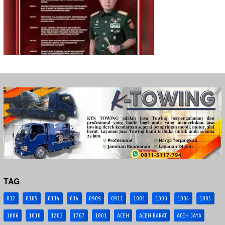
TAG
012
0105
0114
614
0909
0911
1001
1003
1004
1005
1006
1010
1203
1707
1801
ACEH
ACEH BARAT
ACEH JAYA