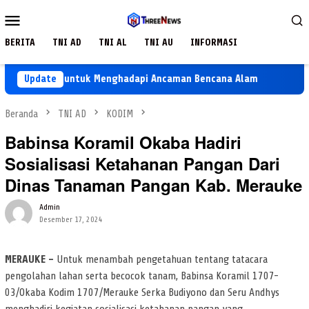
Loncat
Menu
ke
Mobile
konten
BERITA
TNI AD
TNI AL
TNI AU
INFORMASI
apan TNI untuk Menghadapi Ancaman Bencana Alam
Update
Keramik
Beranda
TNI AD
KODIM
Babinsa Koramil Okaba Hadiri
Sosialisasi Ketahanan Pangan Dari
Dinas Tanaman Pangan Kab. Merauke
Admin
Desember 17, 2024
MERAUKE –
Untuk menambah pengetahuan tentang tatacara
pengolahan lahan serta becocok tanam, Babinsa Koramil 1707-
03/Okaba Kodim 1707/Merauke Serka Budiyono dan Seru Andhys