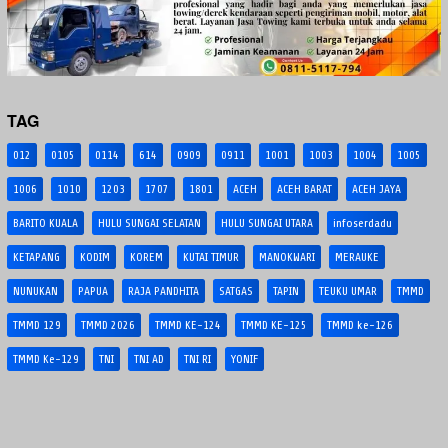
TAG
012
0105
0114
614
0909
0911
1001
1003
1004
1005
1006
1010
1203
1707
1801
ACEH
ACEH BARAT
ACEH JAYA
BARITO KUALA
HULU SUNGAI SELATAN
HULU SUNGAI UTARA
infoserdadu
KETAPANG
KODIM
KOREM
KUTAI TIMUR
MANOKWARI
MERAUKE
NUNUKAN
PAPUA
RAJA PANDHITA
SATGAS
TAPIN
TEUKU UMAR
TMMD
TMMD 129
TMMD 2026
TMMD KE-124
TMMD KE-125
TMMD ke-126
TMMD Ke-129
TNI
TNI AD
TNI RI
YONIF