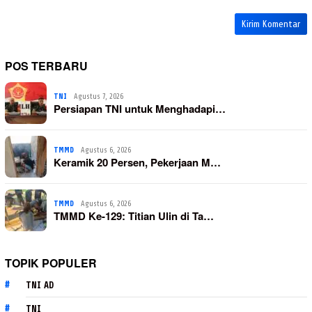
POS TERBARU
TNI
Agustus 7, 2026
Persiapan TNI untuk Menghadapi…
TMMD
Agustus 6, 2026
Keramik 20 Persen, Pekerjaan M…
TMMD
Agustus 6, 2026
TMMD Ke-129: Titian Ulin di Ta…
TOPIK POPULER
TNI AD
TNI