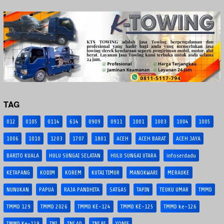
TAG
012
0105
0114
614
0909
0911
1001
1003
1004
1005
1006
1010
1203
1707
1801
ACEH
ACEH BARAT
ACEH JAYA
BARITO KUALA
HULU SUNGAI SELATAN
HULU SUNGAI UTARA
infoserdadu
KETAPANG
KODIM
KOREM
KUTAI TIMUR
MANOKWARI
MERAUKE
NUNUKAN
PAPUA
RAJA PANDHITA
SATGAS
TAPIN
TEUKU UMAR
TMMD
TMMD 129
TMMD 2026
TMMD KE-124
TMMD KE-125
TMMD ke-126
TMMD Ke-129
TNI
TNI AD
TNI RI
YONIF