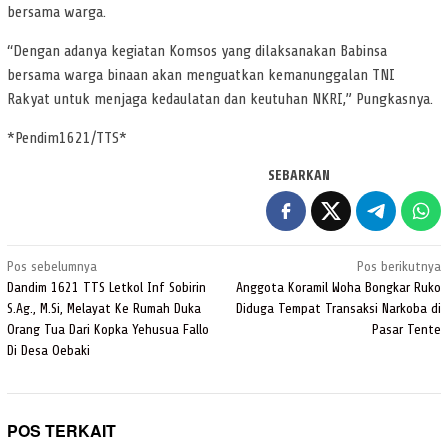
bersama warga.
“Dengan adanya kegiatan Komsos yang dilaksanakan Babinsa
bersama warga binaan akan menguatkan kemanunggalan TNI
Rakyat untuk menjaga kedaulatan dan keutuhan NKRI,” Pungkasnya.
*Pendim1621/TTS*
SEBARKAN
Navigasi
Pos sebelumnya
Pos berikutnya
pos
Dandim 1621 TTS Letkol Inf Sobirin
Anggota Koramil Woha Bongkar Ruko
S.Ag., M.Si, Melayat Ke Rumah Duka
Diduga Tempat Transaksi Narkoba di
Orang Tua Dari Kopka Yehusua Fallo
Pasar Tente
Di Desa Oebaki
POS TERKAIT