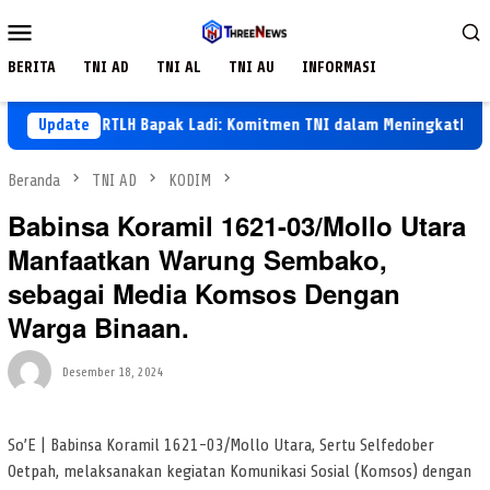
Loncat
Menu
ke
Mobile
konten
BERITA
TNI AD
TNI AL
TNI AU
INFORMASI
ngunan RTLH Bapak Ladi: Komitmen TNI dalam Meningkatkan Kualit
Update
Beranda
TNI AD
KODIM
Babinsa Koramil 1621-03/Mollo Utara
Manfaatkan Warung Sembako,
sebagai Media Komsos Dengan
Warga Binaan.
Desember 18, 2024
So’E | Babinsa Koramil 1621-03/Mollo Utara, Sertu Selfedober
Oetpah, melaksanakan kegiatan Komunikasi Sosial (Komsos) dengan