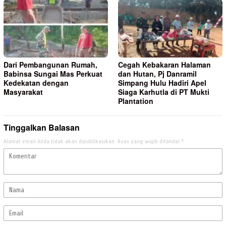
Dari Pembangunan Rumah,
Cegah Kebakaran Halaman
Babinsa Sungai Mas Perkuat
dan Hutan, Pj Danramil
Kedekatan dengan
Simpang Hulu Hadiri Apel
Masyarakat
Siaga Karhutla di PT Mukti
Plantation
Tinggalkan Balasan
Alamat email Anda tidak akan dipublikasikan.
Ruas yang wajib ditandai
*