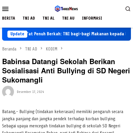
Loncat
Menu
ke
Mobile
konten
BERITA
TNI AD
TNI AL
TNI AU
INFORMASI
Hari Jum’at Penuh Berkah: TNI bagi-bagi Makanan kepada Warga
Update
Beranda
TNI AD
KODIM
Babinsa Datangi Sekolah Berikan
Sosialisasi Anti Bullying di SD Negeri
Sukomangli
Desember 17, 2024
Batang,- Bullying (tindakan kekerasan) memiliki pengaruh secara
jangka panjang dan jangka pendek terhadap korban bullying.
Sebagai upaya mencegah tindakan bullying di sekolah SD Negeri