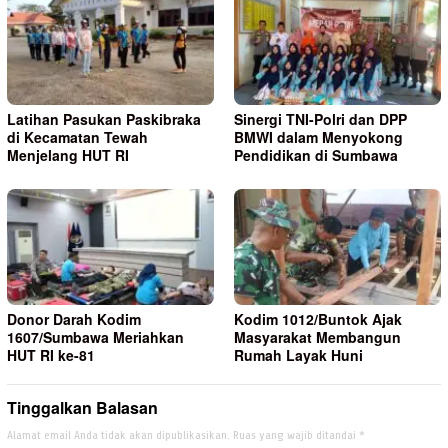
Latihan Pasukan Paskibraka
Sinergi TNI-Polri dan DPP
di Kecamatan Tewah
BMWI dalam Menyokong
Menjelang HUT RI
Pendidikan di Sumbawa
Donor Darah Kodim
Kodim 1012/Buntok Ajak
1607/Sumbawa Meriahkan
Masyarakat Membangun
HUT RI ke-81
Rumah Layak Huni
Tinggalkan Balasan
Alamat email Anda tidak akan dipublikasikan.
Ruas yang wajib ditandai
*