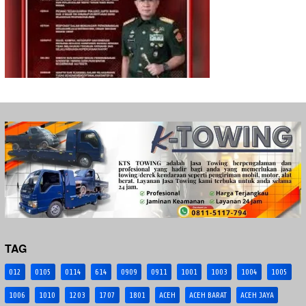
TAG
012
0105
0114
614
0909
0911
1001
1003
1004
1005
1006
1010
1203
1707
1801
ACEH
ACEH BARAT
ACEH JAYA