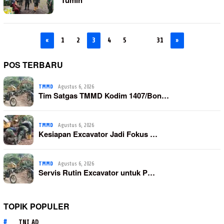
Tumih
«
1
2
3
4
5
…
31
»
POS TERBARU
TMMD
Agustus 6, 2026
Tim Satgas TMMD Kodim 1407/Bon…
TMMD
Agustus 6, 2026
Kesiapan Excavator Jadi Fokus …
TMMD
Agustus 6, 2026
Servis Rutin Excavator untuk P…
TOPIK POPULER
TNI AD