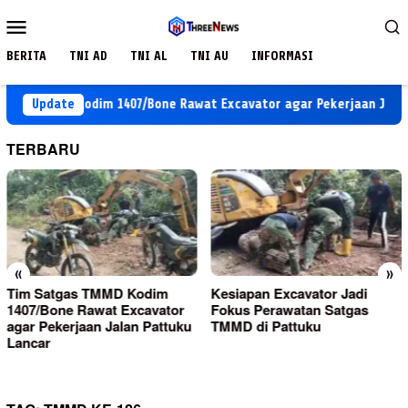
Loncat
Menu
ke
Mobile
konten
BERITA
TNI AD
TNI AL
TNI AU
INFORMASI
s TMMD Kodim 1407/Bone Rawat Excavator agar Pekerjaan Jalan Pat
Update
TERBARU
«
»
Kesiapan Excavator Jadi
Servis Rutin Excavator untuk
Fokus Perawatan Satgas
Pastikan Pekerjaan
TMMD di Pattuku
Peningkatan Jalan TMMD di
Bone Lancar