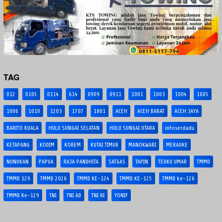
TAG
012
0105
0114
614
0909
0911
1001
1003
1004
1005
1006
1010
1203
1707
1801
ACEH
ACEH BARAT
ACEH JAYA
BARITO KUALA
HULU SUNGAI SELATAN
HULU SUNGAI UTARA
infoserdadu
KETAPANG
KODIM
KOREM
KUTAI TIMUR
MANOKWARI
MERAUKE
NUNUKAN
PAPUA
RAJA PANDHITA
SATGAS
TAPIN
TEUKU UMAR
TMMD
TMMD 129
TMMD 2026
TMMD KE-124
TMMD KE-125
TMMD ke-126
TMMD Ke-129
TNI
TNI AD
TNI RI
YONIF