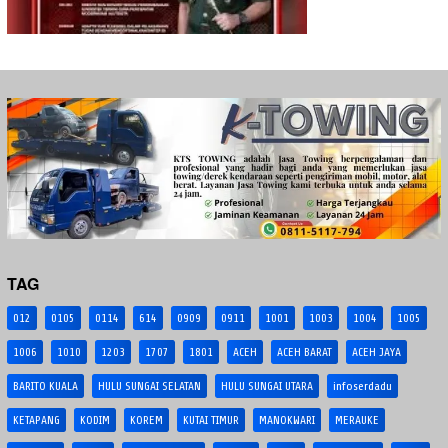
TAG
012
0105
0114
614
0909
0911
1001
1003
1004
1005
1006
1010
1203
1707
1801
ACEH
ACEH BARAT
ACEH JAYA
BARITO KUALA
HULU SUNGAI SELATAN
HULU SUNGAI UTARA
infoserdadu
KETAPANG
KODIM
KOREM
KUTAI TIMUR
MANOKWARI
MERAUKE