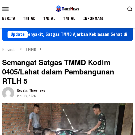
Loncat
Menu
ke
Mobile
konten
BERITA
TNI AD
TNI AL
TNI AU
INFORMASI
 Cegah Penyakit, Satgas TMMD Ajarkan Kebiasaan Sehat di SDN Tam
Update
Beranda
TMMD
Semangat Satgas TMMD Kodim
0405/Lahat dalam Pembangunan
RTLH 5
Redaksi Threenews
Mei 13, 2026