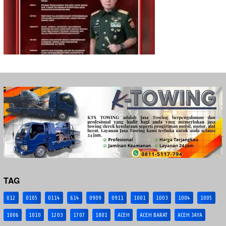
TAG
012
0105
0114
614
0909
0911
1001
1003
1004
1005
1006
1010
1203
1707
1801
ACEH
ACEH BARAT
ACEH JAYA