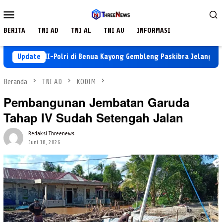
Loncat
Menu
ke
Mobile
konten
BERITA
TNI AD
TNI AL
TNI AU
INFORMASI
inergi TNI-Polri di Benua Kayong Gembleng Paskibra Jelang Peringa
Update
Beranda
TNI AD
KODIM
Pembangunan Jembatan Garuda
Tahap IV Sudah Setengah Jalan
Redaksi Threenews
Juni 18, 2026