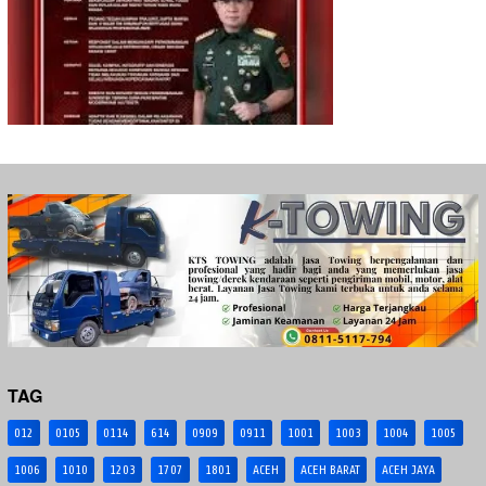
TAG
012
0105
0114
614
0909
0911
1001
1003
1004
1005
1006
1010
1203
1707
1801
ACEH
ACEH BARAT
ACEH JAYA