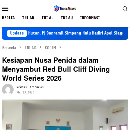
Loncat
Menu
ke
Mobile
konten
BERITA
TNI AD
TNI AL
TNI AU
INFORMASI
n dan Hutan, Pj Danramil Simpang Hulu Hadiri Apel Siaga Karhutla 
Update
Beranda
TNI AD
KODIM
Kesiapan Nusa Penida dalam
Menyambut Red Bull Cliff Diving
World Series 2026
Redaksi Threenews
Mei 13, 2026