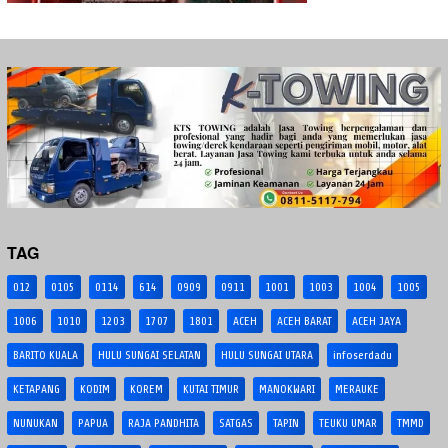
TAG
012
0105
0114
614
0909
0911
1001
1003
1004
1005
1006
1010
1203
1707
1801
ACEH
ACEH BARAT
ACEH JAYA
BARITO KUALA
HULU SUNGAI SELATAN
HULU SUNGAI UTARA
infoserdadu
KETAPANG
KODIM
KOREM
KUTAI TIMUR
MANOKWARI
MERAUKE
NUNUKAN
PAPUA
RAJA PANDHITA
SATGAS
TAPIN
TEUKU UMAR
TMMD