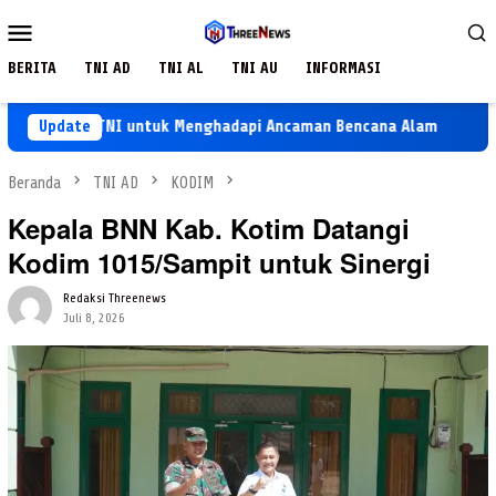
Loncat
Menu
ke
Mobile
konten
BERITA
TNI AD
TNI AL
TNI AU
INFORMASI
rsiapan TNI untuk Menghadapi Ancaman Bencana Alam
Update
Kera
Beranda
TNI AD
KODIM
Kepala BNN Kab. Kotim Datangi
Kodim 1015/Sampit untuk Sinergi
Redaksi Threenews
Juli 8, 2026