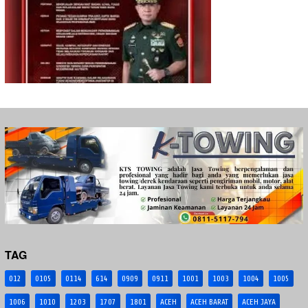
TAG
012
0105
0114
614
0909
0911
1001
1003
1004
1005
1006
1010
1203
1707
1801
ACEH
ACEH BARAT
ACEH JAYA