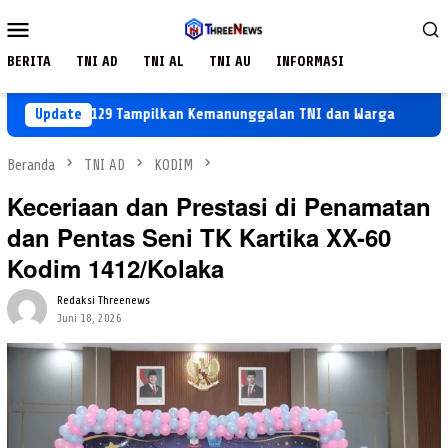
Loncat
Menu
ke
Mobile
konten
BERITA
TNI AD
TNI AL
TNI AU
INFORMASI
n TMMD 129 Tampilkan Kemanunggalan TNI dan Warga
Update
TMMD 
Beranda
TNI AD
KODIM
Keceriaan dan Prestasi di Penamatan
dan Pentas Seni TK Kartika XX-60
Kodim 1412/Kolaka
Redaksi Threenews
Juni 18, 2026