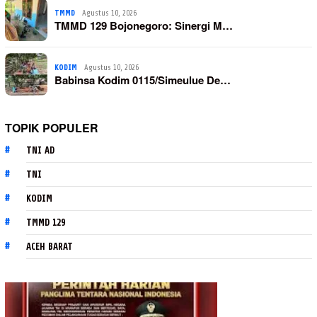
TMMD
Agustus 10, 2026
TMMD 129 Bojonegoro: Sinergi M…
KODIM
Agustus 10, 2026
Babinsa Kodim 0115/Simeulue De…
TOPIK POPULER
TNI AD
TNI
KODIM
TMMD 129
ACEH BARAT