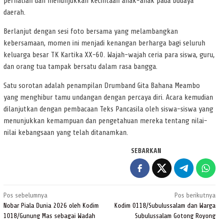
perhatian dan menunjukkan kecintaan anak-anak pada budaya
daerah.
Berlanjut dengan sesi foto bersama yang melambangkan
kebersamaan, momen ini menjadi kenangan berharga bagi seluruh
keluarga besar TK Kartika XX-60. Wajah-wajah ceria para siswa, guru,
dan orang tua tampak bersatu dalam rasa bangga.
Satu sorotan adalah penampilan Drumband Gita Bahana Meambo
yang menghibur tamu undangan dengan percaya diri. Acara kemudian
dilanjutkan dengan pembacaan Teks Pancasila oleh siswa-siswa yang
menunjukkan kemampuan dan pengetahuan mereka tentang nilai-
nilai kebangsaan yang telah ditanamkan.
SEBARKAN
Navigasi
Pos sebelumnya
Pos berikutnya
pos
Nobar Piala Dunia 2026 oleh Kodim
Kodim 0118/Subulussalam dan Warga
1018/Gunung Mas sebagai Wadah
Subulussalam Gotong Royong