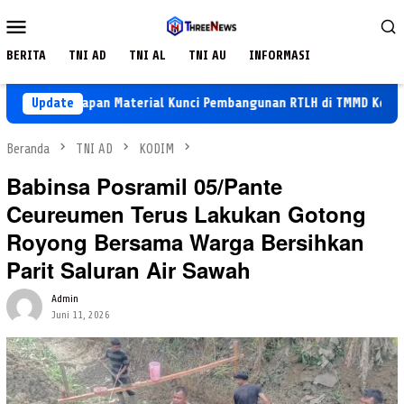
Loncat
Menu
ke
Mobile
konten
BERITA
TNI AD
TNI AL
TNI AU
INFORMASI
Persiapan Material Kunci Pembangunan RTLH di TMMD Ke-129
Update
Beranda
TNI AD
KODIM
Babinsa Posramil 05/Pante
Ceureumen Terus Lakukan Gotong
Royong Bersama Warga Bersihkan
Parit Saluran Air Sawah
Admin
Juni 11, 2026