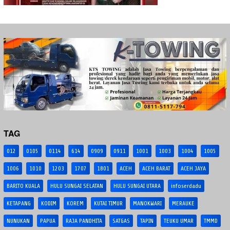
TAG
012
0105
0114
614
0909
0911
1001
1003
1004
1005
1006
1010
1203
1707
1801
ACEH
ACEH BARAT
ACEH JAYA
BARITO KUALA
HULU SUNGAI SELATAN
HULU SUNGAI UTARA
infoserdadu
KETAPANG
KODIM
KOREM
KUTAI TIMUR
MANOKWARI
MERAUKE
NUNUKAN
PAPUA
RAJA PANDHITA
SATGAS
TAPIN
TEUKU UMAR
TMMD